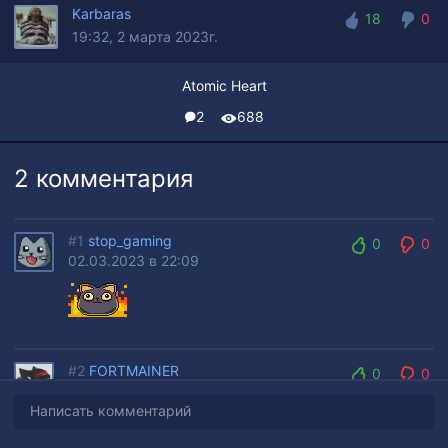
Karbaras
18
0
19:32, 2 марта 2023г.
18
0
Atomic Heart
2
688
2 комментария
#1
stop_gaming
0
0
02.03.2023 в 22:09
0
0
#2
FORTMAINER
0
0
21.03.2023 в 18:49
0
0
Написать комментарий
Я прочувствовал эту боль только когда сам стал