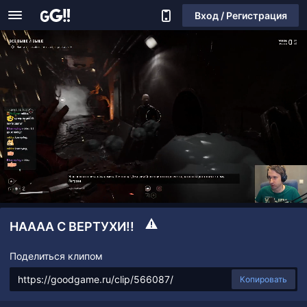
Вход / Регистрация
НАААА С ВЕРТУХИ!!
Поделиться клипом
Копировать