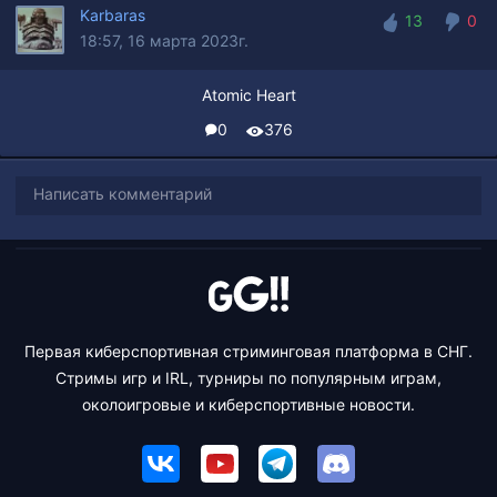
Karbaras
13
0
18:57, 16 марта 2023г.
13
0
Atomic Heart
0
376
Написать комментарий
Первая киберспортивная стриминговая платформа в СНГ.
Стримы игр и IRL, турниры по популярным играм,
околоигровые и киберспортивные новости.