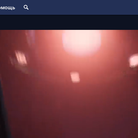
омощь