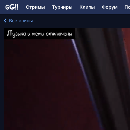
Стримы
Турниры
Клипы
Форум
П
Все клипы
Aldarie играл в Games + Demos
265 просмотров