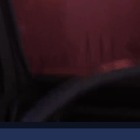
00:16
/
00:36