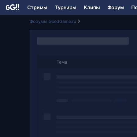
Стримы
Турниры
Клипы
Форум
П
Форумы GoodGame.ru
Тема