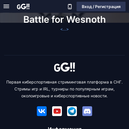
Вход / Регистрация
Battle for Wesnoth
<...>
Первая киберспортивная стриминговая платформа в СНГ.
Стримы игр и IRL, турниры по популярным играм,
околоигровые и киберспортивные новости.