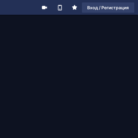
Вход / Регистрация