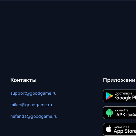
Контакты
Приложени
support@goodgame.ru
miker@goodgame.ru
nefanda@goodgame.ru