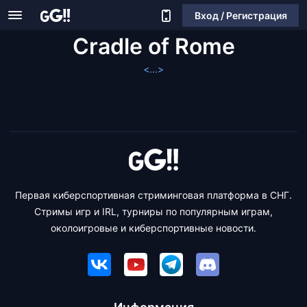
Вход / Регистрация
Cradle of Rome
<...>
Первая киберспортивная стриминговая платформа в СНГ.
Стримы игр и IRL, турниры по популярным играм,
околоигровые и киберспортивные новости.