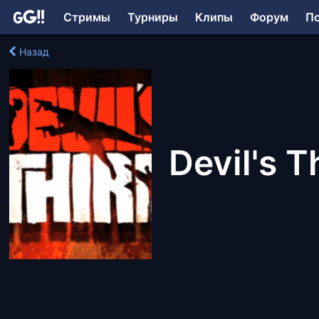
Стримы
Турниры
Клипы
Форум
П
Назад
Devil's T