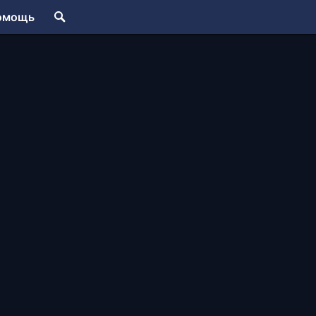
омощь