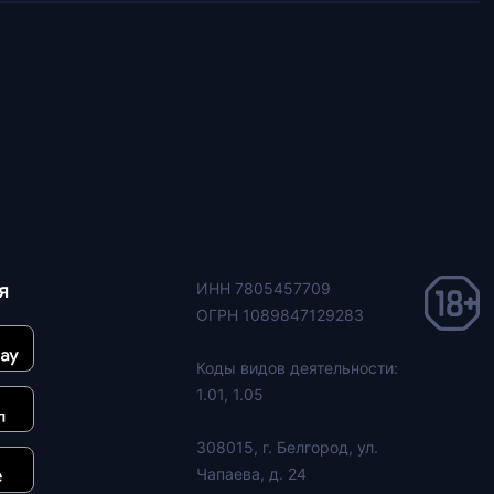
я
ИНН 7805457709
ОГРН 1089847129283
Коды видов деятельности:
1.01, 1.05
308015, г. Белгород, ул.
Чапаева, д. 24