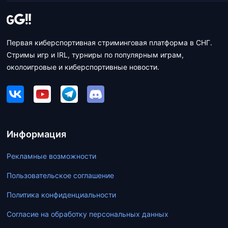
Первая киберспортивная стриминговая платформа в СНГ.
Стримы игр и IRL, турниры по популярным играм,
околоигровые и киберспортивные новости.
Информация
Рекламные возможности
Пользовательское соглашение
Политика конфиденциальности
Согласие на обработку персональных данных