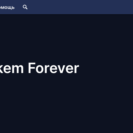
омощь
kem Forever