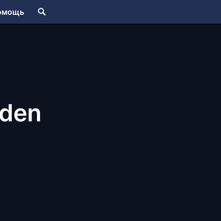
омощь
iden