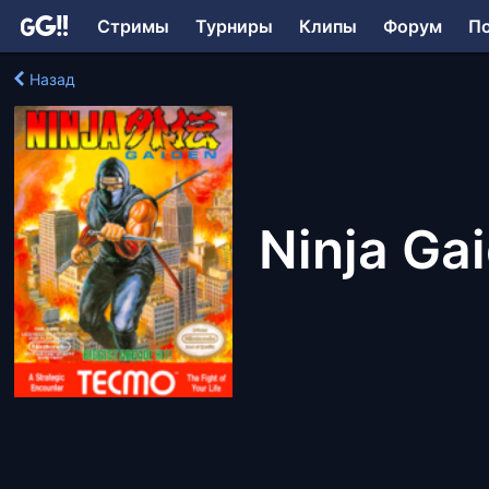
Стримы
Турниры
Клипы
Форум
П
Назад
Ninja Ga