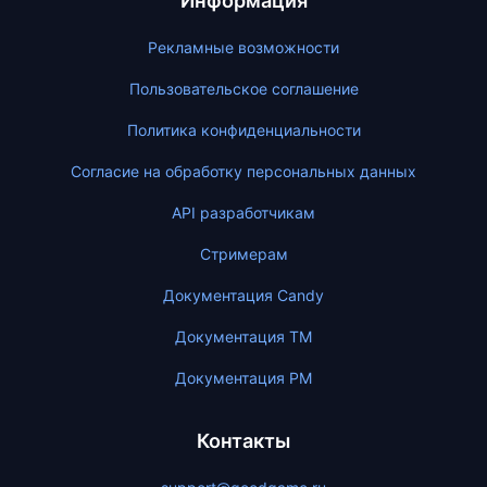
Информация
Рекламные возможности
Пользовательское соглашение
Политика конфиденциальности
Согласие на обработку персональных данных
API разработчикам
Стримерам
Документация Candy
Документация ТМ
Документация PM
Контакты