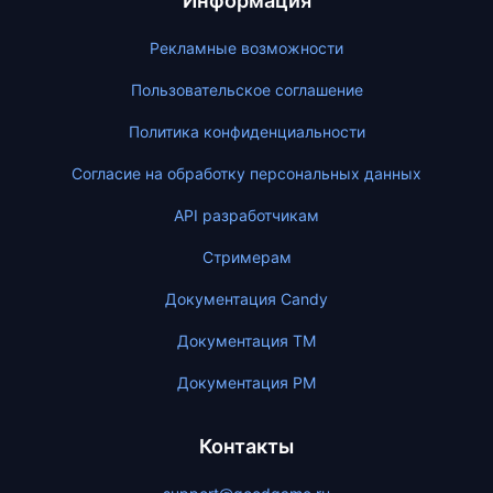
Информация
Рекламные возможности
Пользовательское соглашение
Политика конфиденциальности
Согласие на обработку персональных данных
API разработчикам
Стримерам
Документация Candy
Документация ТМ
Документация PM
Контакты