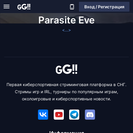
Вход / Регистрация
Parasite Eve
<...>
Первая киберспортивная стриминговая платформа в СНГ.
Стримы игр и IRL, турниры по популярным играм,
околоигровые и киберспортивные новости.