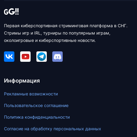
Первая киберспортивная стриминговая платформа в СНГ.
Стримы игр и IRL, турниры по популярным играм,
околоигровые и киберспортивные новости.
Информация
Рекламные возможности
Пользовательское соглашение
Политика конфиденциальности
Согласие на обработку персональных данных