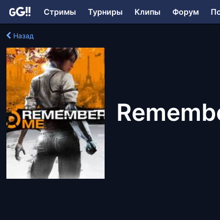
Стримы
Турниры
Клипы
Форум
П
Назад
Rememb