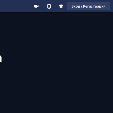
Вход / Регистрация
m