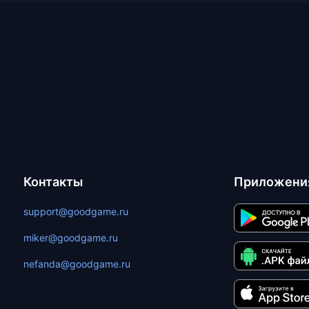
Контакты
Приложени
support@goodgame.ru
miker@goodgame.ru
nefanda@goodgame.ru