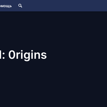
омощь
l: 0rigins