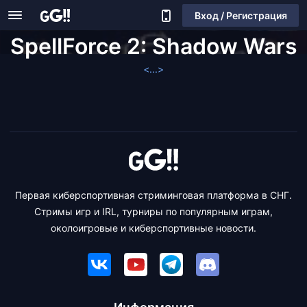
Вход / Регистрация
SpellForce 2: Shadow Wars
<...>
Первая киберспортивная стриминговая платформа в СНГ.
Стримы игр и IRL, турниры по популярным играм,
околоигровые и киберспортивные новости.