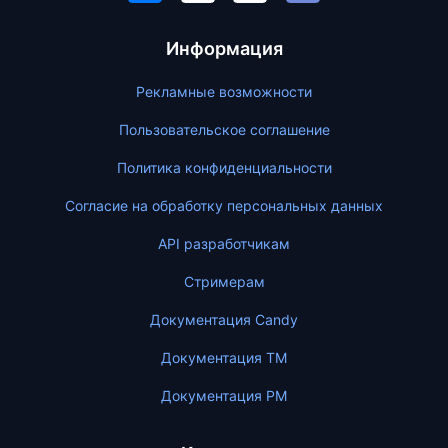
Информация
Рекламные возможности
Пользовательское соглашение
Политика конфиденциальности
Согласие на обработку персональных данных
API разработчикам
Стримерам
Документация Candy
Документация ТМ
Документация PM