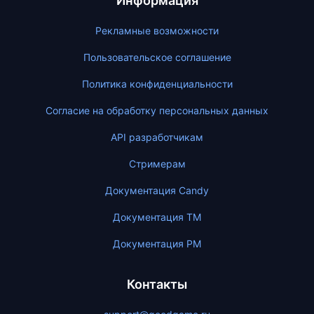
Информация
Рекламные возможности
Пользовательское соглашение
Политика конфиденциальности
Согласие на обработку персональных данных
API разработчикам
Стримерам
Документация Candy
Документация ТМ
Документация PM
Контакты