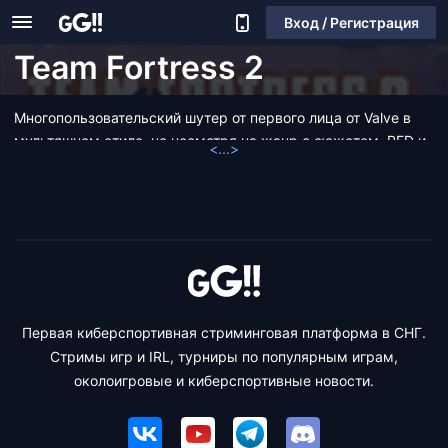
Вход / Регистрация
Team Fortress 2
Многопользовательский шутер от первого лица от Valve в
мультяшном стиле, но несмотря на жанр с сюжетом. RED и
<...>
BLU - две тайно противоборствующие организации, на
сторону которых можно встать.
Первая киберспортивная стриминговая платформа в СНГ.
Стримы игр и IRL, турниры по популярным играм,
околоигровые и киберспортивные новости.