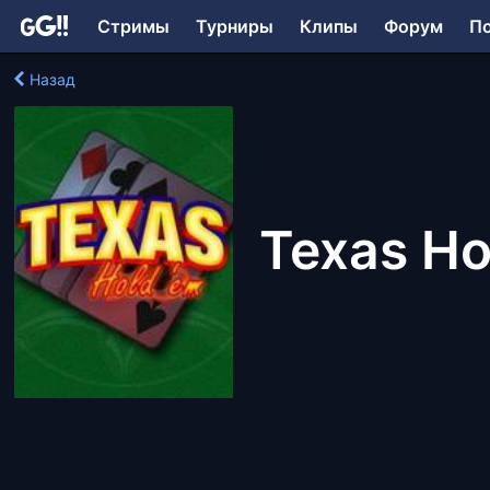
Стримы
Турниры
Клипы
Форум
П
Назад
Texas Ho