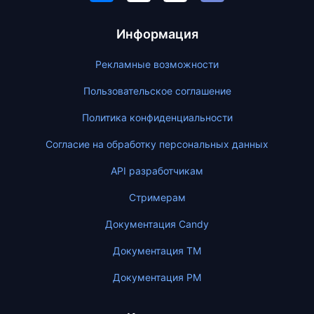
Информация
Рекламные возможности
Пользовательское соглашение
Политика конфиденциальности
Согласие на обработку персональных данных
API разработчикам
Стримерам
Документация Candy
Документация ТМ
Документация PM