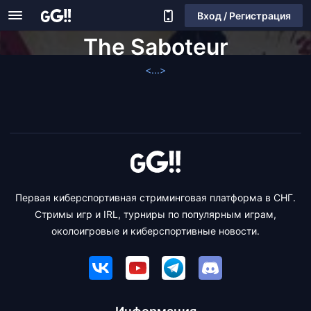
Вход / Регистрация
The Saboteur
<...>
Первая киберспортивная стриминговая платформа в СНГ.
Стримы игр и IRL, турниры по популярным играм,
околоигровые и киберспортивные новости.