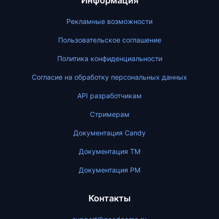
Информация
Рекламные возможности
Пользовательское соглашение
Политика конфиденциальности
Согласие на обработку персональных данных
API разработчикам
Стримерам
Документация Candy
Документация ТМ
Документация PM
Контакты