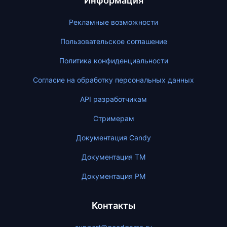
Информация
Рекламные возможности
Пользовательское соглашение
Политика конфиденциальности
Согласие на обработку персональных данных
API разработчикам
Стримерам
Документация Candy
Документация ТМ
Документация PM
Контакты