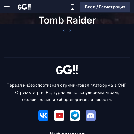
Вход / Регистрация
Tomb Raider
<...>
Первая киберспортивная стриминговая платформа в СНГ.
Стримы игр и IRL, турниры по популярным играм,
околоигровые и киберспортивные новости.