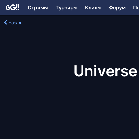
Стримы
Турниры
Клипы
Форум
П
Назад
Universe