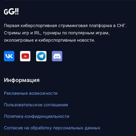
Первая киберспортивная стриминговая платформа в СНГ.
Стримы игр и IRL, турниры по популярным играм,
околоигровые и киберспортивные новости.
Информация
Рекламные возможности
Пользовательское соглашение
Политика конфиденциальности
Согласие на обработку персональных данных