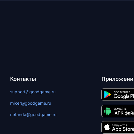
Контакты
Приложени
support@goodgame.ru
miker@goodgame.ru
nefanda@goodgame.ru