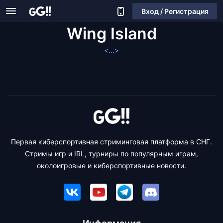
Вход / Регистрация
Wing Island
<...>
Первая киберспортивная стриминговая платформа в СНГ.
Стримы игр и IRL, турниры по популярным играм,
околоигровые и киберспортивные новости.